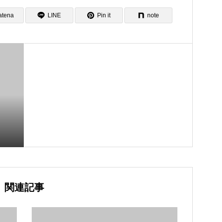
atena
LINE
Pin it
note
関連記事