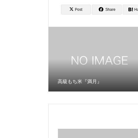
Post
Share
H
高級もち米『満月』