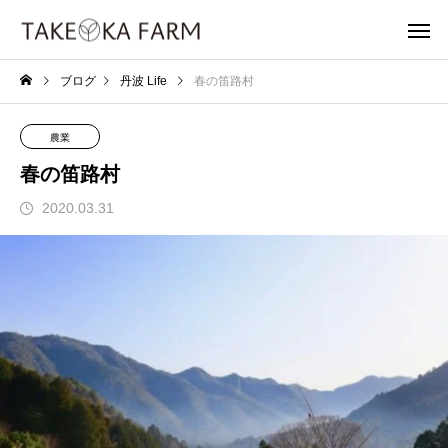
ブログ
丹波 Life
春の笛路村
農業
春の笛路村
2020.03.31