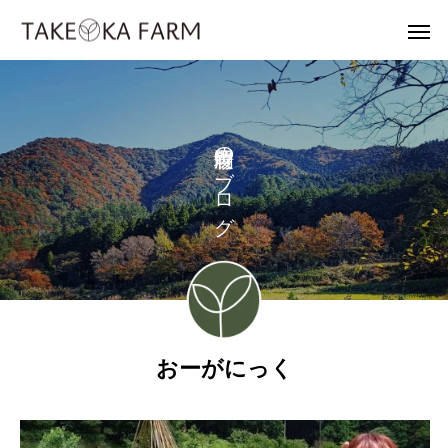
の
ブ
ロ
グ
おーがにっく