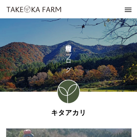
の
ブ
ロ
グ
キタアカリ