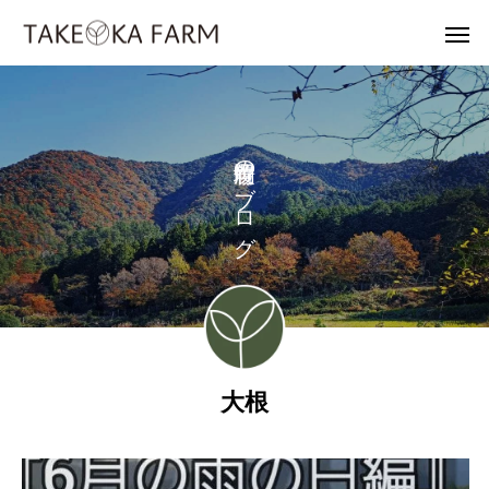
の
ブ
ロ
グ
大根