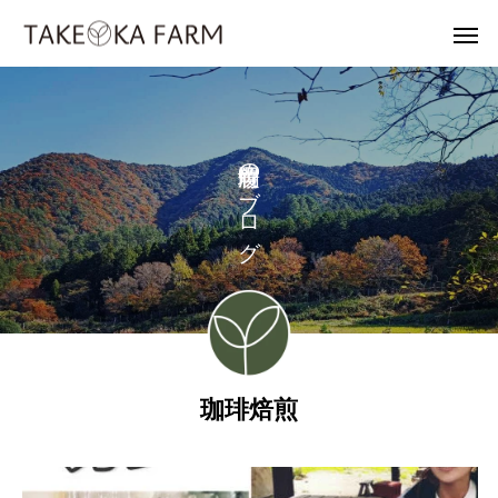
の
ブ
ロ
グ
珈琲焙煎