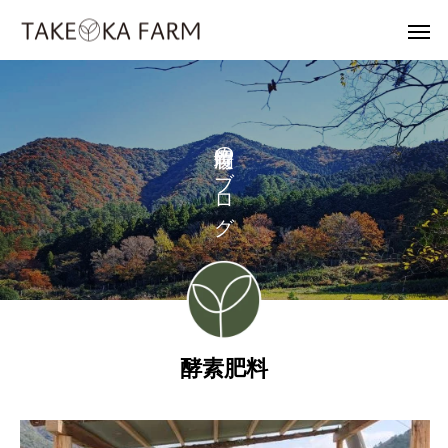
の
ブ
ロ
グ
酵素肥料