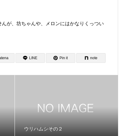
せんが、坊ちゃんや、メロンにはかなりくっつい
atena
LINE
Pin it
note
ウリハムシその２