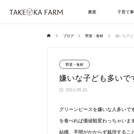
農業
子育て事
ブログ
野菜・食材
嫌いな子ど
野菜・食材
嫌いな子ども多いで
2011.05.21
グリーンピースを嫌いな人多いで
を食べれば価値観変わっちゃいます
結構、手間がかからず栽培するこ