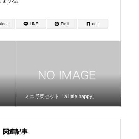
しょうね。
atena
LINE
Pin it
note
ミニ野菜セット「a little happy」
関連記事