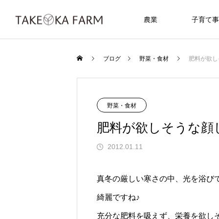
農業
子育て事
ブログ
野菜・食材
肥料が欲し
野菜・食材
肥料が欲しそうな顔し
2012.01.11
真冬の厳しい寒さの中、光を浴び
綺麗ですね♪
充分な肥料を吸えず、栄養を欲し