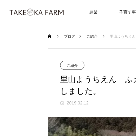
農業
子育て事
ブログ
ご紹介
里山ようちえん
ご紹介
里山ようちえん ふ
しました。
2019.02.12