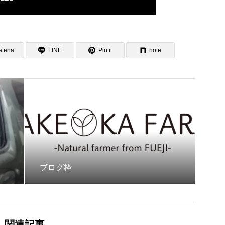
atena
LINE
Pin it
note
ブログ枠
関連記事