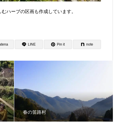
しむハーブの区画も作成しています。
。
atena
LINE
Pin it
note
。
春の笛路村