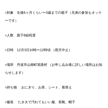
○対象 生後6ヶ月くらい〜3歳までの親子（兄弟の参加もオッケ
ーです）
○人数 親子8組程度
○日時 12月3日10時〜12時頃 （雨天中止）
○場所 丹波市山南町笛路村 （お申し込み後に詳しい場所はお知
らせします）
○持ち物 おにぎり、お茶、シート、着替え
○服装 たき火で汚れてもいい服、長靴、帽子