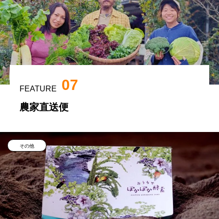
07
FEATURE
農家直送便
その他