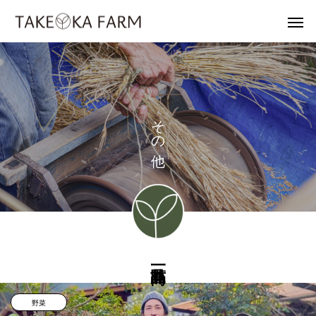
そ
の
野菜