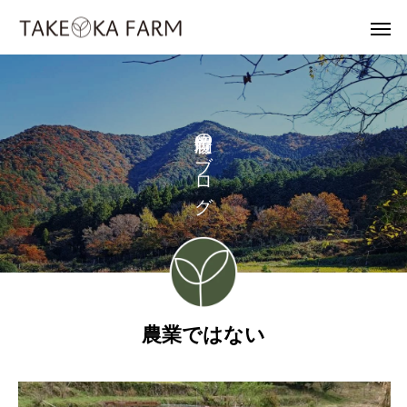
の
ブ
ロ
グ
農業ではない