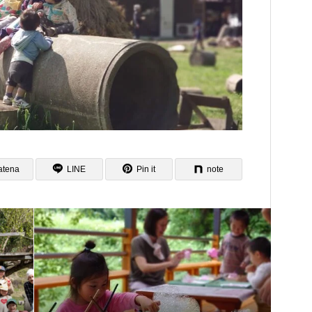
atena
LINE
Pin it
note