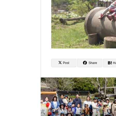
Post
Share
H