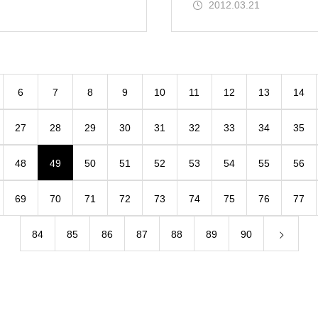
2012.03.21
6
7
8
9
10
11
12
13
14
27
28
29
30
31
32
33
34
35
48
49
50
51
52
53
54
55
56
69
70
71
72
73
74
75
76
77
84
85
86
87
88
89
90