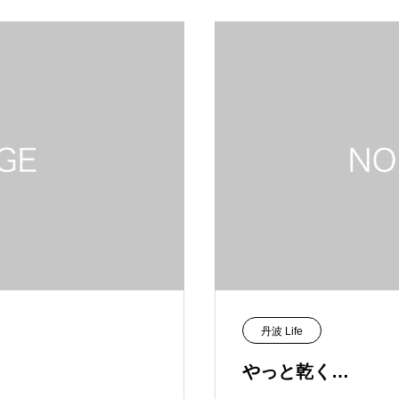
丹波 Life
やっと乾く…