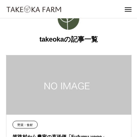
takeokaの記事一覧
野菜・食材
笛路村から農家の直送便「Fufumu vege」