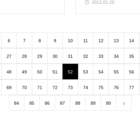
2012.01.20
6
7
8
9
10
11
12
13
14
27
28
29
30
31
32
33
34
35
48
49
50
51
52
53
54
55
56
69
70
71
72
73
74
75
76
77
84
85
86
87
88
89
90