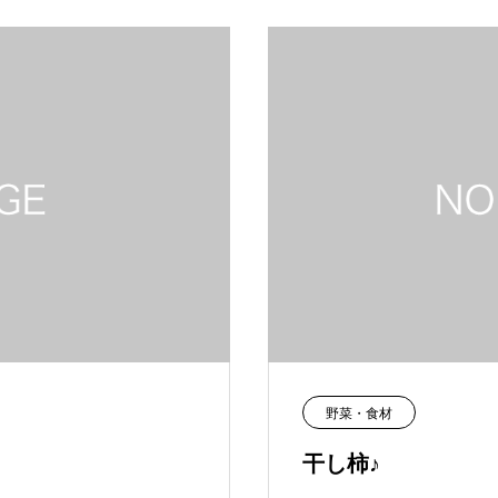
野菜・食材
干し柿♪