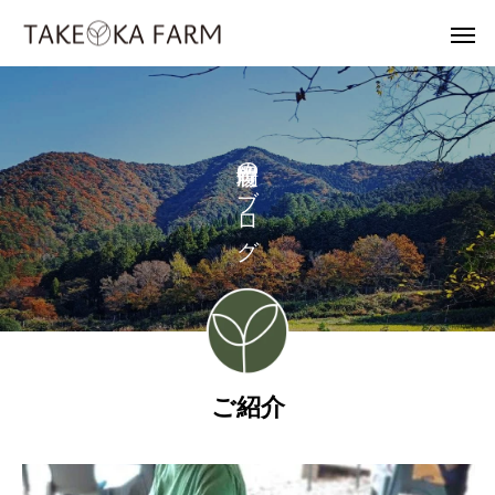
の
ブ
ロ
グ
ご紹介