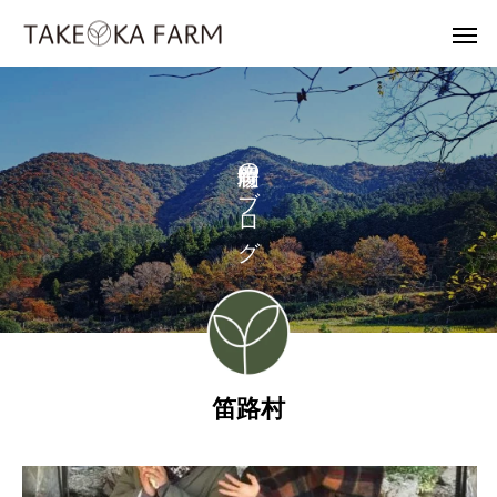
の
ブ
ロ
グ
笛路村